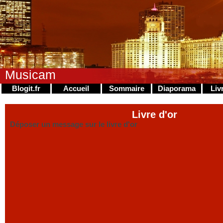
Musicam
Blogit.fr
Accueil
Sommaire
Diaporama
Liv
Livre d'or
Déposer un message sur le livre d'or